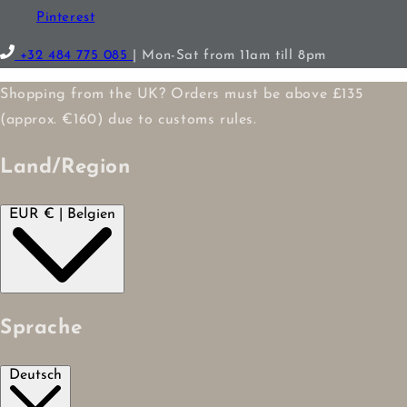
Pinterest
+32 484 775 085
| Mon-Sat from 11am till 8pm
Shopping from the UK? Orders must be above £135
(approx. €160) due to customs rules.
Land/Region
EUR € | Belgien
Sprache
Deutsch